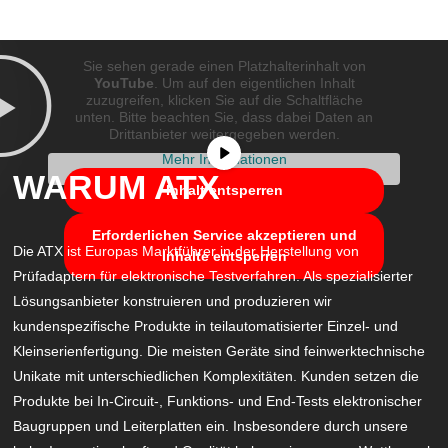
Sie sehen gerade einen Platzhalterinhalt von
YouTube
. Um auf den eigentlichen Inhalt
zuzugreifen, klicken Sie auf die Schaltfläche
unten. Bitte beachten Sie, dass dabei Daten an
Drittanbieter weitergegeben werden.
Mehr Informationen
WARUM ATX
Inhalt entsperren
Erforderlichen Service akzeptieren und
Die ATX ist Europas Marktführer in der Herstellung von
Inhalte entsperren
Prüfadaptern für elektronische Testverfahren. Als spezialisierter
Lösungsanbieter konstruieren und produzieren wir
kundenspezifische Produkte in teilautomatisierter Einzel- und
Kleinserienfertigung. Die meisten Geräte sind feinwerktechnische
Unikate mit unterschiedlichen Komplexitäten. Kunden setzen die
Produkte bei In-Circuit-, Funktions- und End-Tests elektronischer
Baugruppen und Leiterplatten ein. Insbesondere durch unsere