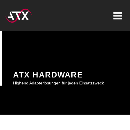
Inhalt
Zum
springen
Inhalt
springen
ATX HARDWARE
Highend Adapterlösungen für jeden Einsatzzweck