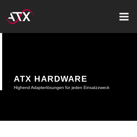
Inhalt
Zum
springen
Inhalt
springen
ATX HARDWARE
Highend Adapterlösungen für jeden Einsatzzweck