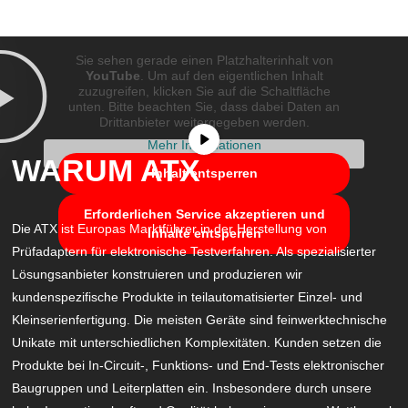
Sie sehen gerade einen Platzhalterinhalt von
YouTube
. Um auf den eigentlichen Inhalt
zuzugreifen, klicken Sie auf die Schaltfläche
unten. Bitte beachten Sie, dass dabei Daten an
Drittanbieter weitergegeben werden.
Mehr Informationen
WARUM ATX
Inhalt entsperren
Erforderlichen Service akzeptieren und
Die ATX ist Europas Marktführer in der Herstellung von
Inhalte entsperren
Prüfadaptern für elektronische Testverfahren. Als spezialisierter
Lösungsanbieter konstruieren und produzieren wir
kundenspezifische Produkte in teilautomatisierter Einzel- und
Kleinserienfertigung. Die meisten Geräte sind feinwerktechnische
Unikate mit unterschiedlichen Komplexitäten. Kunden setzen die
Produkte bei In-Circuit-, Funktions- und End-Tests elektronischer
Baugruppen und Leiterplatten ein. Insbesondere durch unsere