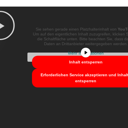
Sie sehen gerade einen Platzhalterinhalt von
YouT
Um auf den eigentlichen Inhalt zuzugreifen, klicken S
die Schaltfläche unten. Bitte beachten Sie, dass d
Daten an Drittanbieter weitergegeben werden.
Mehr Informationen
Inhalt entsperren
Erforderlichen Service akzeptieren und Inhal
entsperren