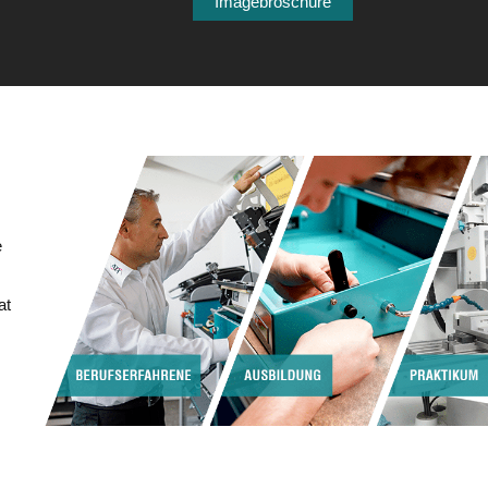
Imagebroschüre
e
at