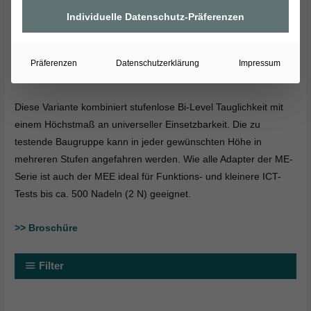
Vorteilen des MEP wie von der Unabhängigkeit des
Individuelle Datenschutz-Präferenzen
mechanischen Handprüfplatzes ME. Ihr Bedienpersonal freut
sich über ermüdungsfreies Arbeiten und wird durch den frei
programmierbaren elektromechanischen Antrieb zusätzlich
Präferenzen
Datenschutzerklärung
Impressum
entlastet.
Diese Variante kombiniert stufenlose Bi-Level Tauglichkeit mit
einem Höchstmaß an universeller Einsetzbarkeit. Die zu
testende Baugruppe kann in jeder gewünschten Höhe in
mehreren Stufen angefahren werden. Wie alle Adapter der ME-
Serie ist auch der MEE ideal für Funktions- und kleinere ICT-
Tests bis ca. 500 Nadeln (2 N) geeignet.
>> Broschüre
Filter