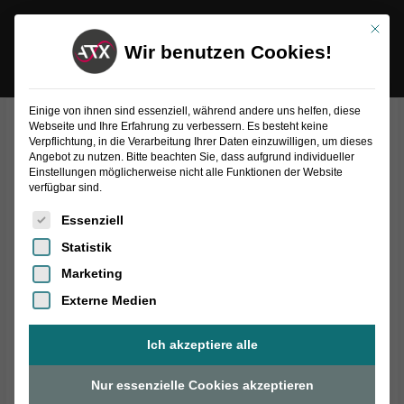
Inhalt
Zum
springen
Mit die
Inhalt
Wir benutzen Cookies!
springen
Einige von ihnen sind essenziell, während andere uns helfen, diese
Webseite und Ihre Erfahrung zu verbessern. Es besteht keine
MEE-Serie |
Verpflichtung, in die Verarbeitung Ihrer Daten einzuwilligen, um dieses
Angebot zu nutzen. Bitte beachten Sie, dass aufgrund individueller
Einstellungen möglicherweise nicht alle Funktionen der Website
verfügbar sind.
Mechanisch, elektrisch
Es folgt eine Liste der Service-Gruppen, für die eine Einwilligung
Essenziell
Statistik
Marketing
TESTEN MIT ELEKTRISCHEM ANTRIEB
Externe Medien
Unser elektromechanischer Handprüfplatz verbindet große
Ich akzeptiere alle
Kraftentfaltung mit höchster Präzision und Flexibilität. Sie
Nur essenzielle Cookies akzeptieren
benötigen keine Druckluft und profitieren ebenso von den