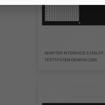
ADAPTER INTERFACE 0-15SLOT 
TESTSYSTEM GENRAD 228X