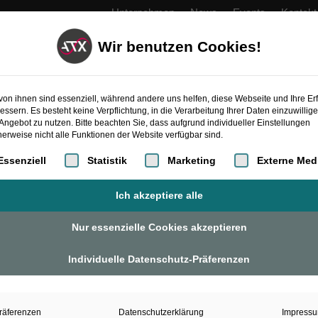
Unternehmen
News
Events
Kontakt
Wir benutzen Cookies!
PRODUKTE
AUTOMATISIERUNG
ATXcoope
von ihnen sind essenziell, während andere uns helfen, diese Webseite und Ihre Er
essern. Es besteht keine Verpflichtung, in die Verarbeitung Ihrer Daten einzuwillig
Angebot zu nutzen. Bitte beachten Sie, dass aufgrund individueller Einstellungen
erweise nicht alle Funktionen der Website verfügbar sind.
gt eine Liste der Service-Gruppen, für die eine Einwilligung erteilt 
Essenziell
Statistik
Marketing
Externe Med
Ich akzeptiere alle
Nur essenzielle Cookies akzeptieren
Individuelle Datenschutz-Präferenzen
räferenzen
Datenschutzerklärung
Impress