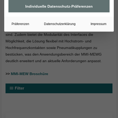
problemlos nutzen. Dabei profitieren Nutzer von der
Individuelle Datenschutz-Präferenzen
fortschrittlichen MMI-Mechanik, die ein moderneres und
ergonomischeres Handling ermöglicht. Für unsere Kunden
bedeutet das eine besonders wirtschaftliche Lösung, da keine
Präferenzen
Datenschutzerklärung
Impressum
zusätzlichen Investitionen in neue Wechselkassetten notwendig
sind. Zudem bietet die Modularität des Interfaces die
Möglichkeit, die Lösung flexibel mit Hochstrom- und
Hochfrequenzkontakten sowie Pneumatikupplungen zu
bestücken, was den Anwendungsbereich der MMI-MEWG
deutlich erweitert und an aktuelle Anforderungen anpasst.
>>
MMI-MEW Broschüre
Filter