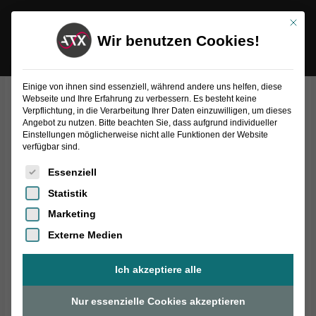
Inhalt
Zum
springen
Mit die
Inhalt
Wir benutzen Cookies!
springen
Einige von ihnen sind essenziell, während andere uns helfen, diese
Webseite und Ihre Erfahrung zu verbessern. Es besteht keine
MMI-MEWG |
Verpflichtung, in die Verarbeitung Ihrer Daten einzuwilligen, um dieses
Angebot zu nutzen. Bitte beachten Sie, dass aufgrund individueller
Einstellungen möglicherweise nicht alle Funktionen der Website
verfügbar sind.
Mechanisch
Es folgt eine Liste der Service-Gruppen, für die eine Einwilligung
Essenziell
Statistik
Marketing
Mit dem MMI-MEW, bestehend aus der bewährten MMI-
Externe Medien
Andruckmechanik und dem robusten Bausatz des MEWG,
bieten wir Ihnen eine effiziente und innovative Lösung. Dank
Ich akzeptiere alle
des perfekten mechanischen Zusammenspiels von MMI und
Nur essenzielle Cookies akzeptieren
MEW können Sie Ihre bestehenden MEW-Kassetten weiterhin