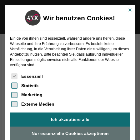
Inhalt
Zum
springen
Mit die
Inhalt
Wir benutzen Cookies!
springen
Einige von ihnen sind essenziell, während andere uns helfen, diese
Webseite und Ihre Erfahrung zu verbessern. Es besteht keine
ATX Koaxial Sonde
Verpflichtung, in die Verarbeitung Ihrer Daten einzuwilligen, um dieses
Angebot zu nutzen. Bitte beachten Sie, dass aufgrund individueller
Einstellungen möglicherweise nicht alle Funktionen der Website
verfügbar sind.
V2.0
Es folgt eine Liste der Service-Gruppen, für die eine Einwilligung
Essenziell
Statistik
Marketing
DIE NEUE UNIVERSAL SONDE
Externe Medien
Für kapazitive Messungen an ICT-Testsystemen
Ich akzeptiere alle
Erhöhen Sie die Zuverlässigkeit Ihrer ICT-Adapter mit unserer
Nur essenzielle Cookies akzeptieren
neues Innovation.