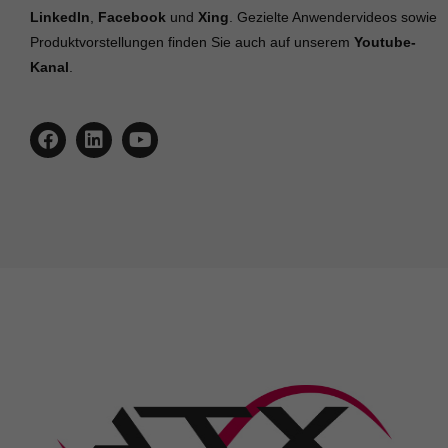
LinkedIn
,
Facebook
und
Xing
. Gezielte Anwendervideos sowie
Produktvorstellungen finden Sie auch auf unserem
Youtube-
Kanal
.
F
L
Y
a
i
o
c
n
u
e
k
t
b
e
u
o
d
b
o
i
e
k
n