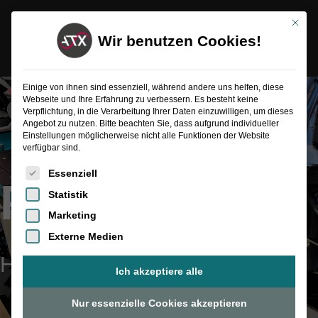
Inhalt
Zum
springen
Mit die
Inhalt
Wir benutzen Cookies!
springen
Einige von ihnen sind essenziell, während andere uns helfen, diese
Webseite und Ihre Erfahrung zu verbessern. Es besteht keine
Verpflichtung, in die Verarbeitung Ihrer Daten einzuwilligen, um dieses
Angebot zu nutzen. Bitte beachten Sie, dass aufgrund individueller
Einstellungen möglicherweise nicht alle Funktionen der Website
verfügbar sind.
Es folgt eine Liste der Service-Gruppen, für die eine Einwilligung
Essenziell
Presse
Statistik
Marketing
Externe Medien
Highend Fixture Solutions
Ich akzeptiere alle
Nur essenzielle Cookies akzeptieren