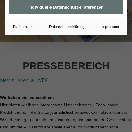
Individuelle Datenschutz-Präferenzen
Präferenzen
Datenschutzerklärung
Impressum
PRESSEBEREICH
News. Media. ATX.
Wir haben viel zu erzählen.
Hier bieten wir Ihnen interessante Unternehmens-, Fach- sowie
Produktthemen, die Sie zu journalistischen Zwecken nutzen können.
Wir arbeiten gerne mit Ihnen zusammen, um spannende Geschichten
rund um die ATX Hardware sowie aber auch produktspezifische