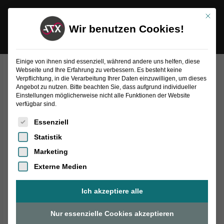
Inhalt
Zum
springen
Mit die
Inhalt
Wir benutzen Cookies!
springen
Einige von ihnen sind essenziell, während andere uns helfen, diese
Webseite und Ihre Erfahrung zu verbessern. Es besteht keine
Verpflichtung, in die Verarbeitung Ihrer Daten einzuwilligen, um dieses
Angebot zu nutzen. Bitte beachten Sie, dass aufgrund individueller
Einstellungen möglicherweise nicht alle Funktionen der Website
verfügbar sind.
Es folgt eine Liste der Service-Gruppen, für die eine Einwilligung
Essenziell
Statistik
Marketing
Externe Medien
Ich akzeptiere alle
Nur essenzielle Cookies akzeptieren