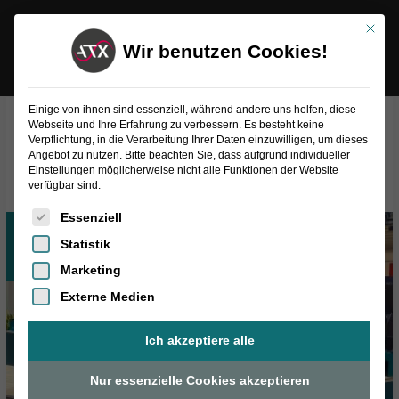
Inhalt
Zum
springen
Mit die
Inhalt
Wir benutzen Cookies!
springen
Einige von ihnen sind essenziell, während andere uns helfen, diese
Webseite und Ihre Erfahrung zu verbessern. Es besteht keine
Verpflichtung, in die Verarbeitung Ihrer Daten einzuwilligen, um dieses
November 2023
Angebot zu nutzen. Bitte beachten Sie, dass aufgrund individueller
Einstellungen möglicherweise nicht alle Funktionen der Website
verfügbar sind.
Es folgt eine Liste der Service-Gruppen, für die eine Einwilligung
Essenziell
Nov.
20
Statistik
2023
Marketing
Externe Medien
Ich akzeptiere alle
Nur essenzielle Cookies akzeptieren