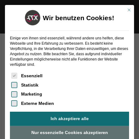
Inhalt
Zum
springen
Mit die
Inhalt
Wir benutzen Cookies!
springen
Einige von ihnen sind essenziell, während andere uns helfen, diese
Webseite und Ihre Erfahrung zu verbessern. Es besteht keine
Bügelgriff
Verpflichtung, in die Verarbeitung Ihrer Daten einzuwilligen, um dieses
Menge
Bügelgriff
Angebot zu nutzen. Bitte beachten Sie, dass aufgrund individueller
Einstellungen möglicherweise nicht alle Funktionen der Website
verfügbar sind.
Es folgt eine Liste der Service-Gruppen, für die eine Einwilligung
-
+
Essenziell
Statistik
Marketing
Externe Medien
Ich akzeptiere alle
Nur essenzielle Cookies akzeptieren