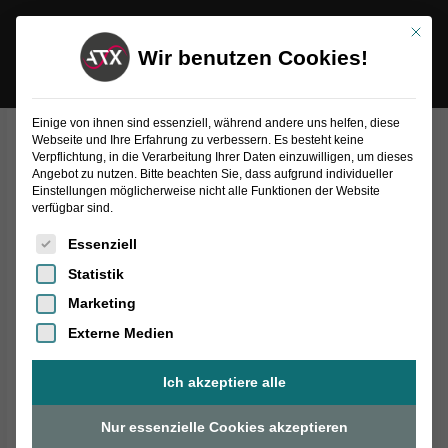
Inhalt
Zum
springen
Mit die
Inhalt
Wir benutzen Cookies!
springen
Einige von ihnen sind essenziell, während andere uns helfen, diese
Webseite und Ihre Erfahrung zu verbessern. Es besteht keine
Führungsbolzen
Verpflichtung, in die Verarbeitung Ihrer Daten einzuwilligen, um dieses
"Klipp"
Angebot zu nutzen. Bitte beachten Sie, dass aufgrund individueller
Menge
Einstellungen möglicherweise nicht alle Funktionen der Website
verfügbar sind.
Es folgt eine Liste der Service-Gruppen, für die eine Einwilligung
Essenziell
Statistik
Marketing
Externe Medien
Ich akzeptiere alle
Nur essenzielle Cookies akzeptieren