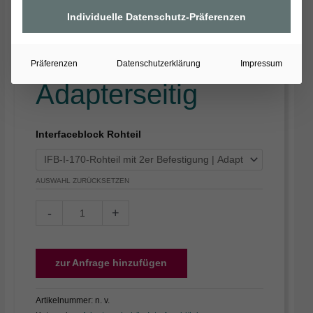
Individuelle Datenschutz-Präferenzen
Präferenzen
Datenschutzerklärung
Impressum
Adapterseitig
Interfaceblock Rohteil
AUSWAHL ZURÜCKSETZEN
-
+
zur Anfrage hinzufügen
Artikelnummer:
n. v.