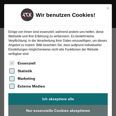
Inhalt
Zum
springen
Mit die
Inhalt
Wir benutzen Cookies!
springen
Einige von ihnen sind essenziell, während andere uns helfen, diese
Webseite und Ihre Erfahrung zu verbessern. Es besteht keine
Rohteil
Verpflichtung, in die Verarbeitung Ihrer Daten einzuwilligen, um dieses
|
Rohteil |
Angebot zu nutzen. Bitte beachten Sie, dass aufgrund individueller
Adapterseitig
Einstellungen möglicherweise nicht alle Funktionen der Website
verfügbar sind.
Menge
Es folgt eine Liste der Service-Gruppen, für die eine Einwilligung
Essenziell
Statistik
Marketing
Externe Medien
Ich akzeptiere alle
Nur essenzielle Cookies akzeptieren