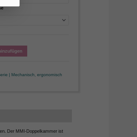
se
hinzufügen
erie | Mechanisch, ergonomisch
ngen. Der MMI-Doppelkammer ist