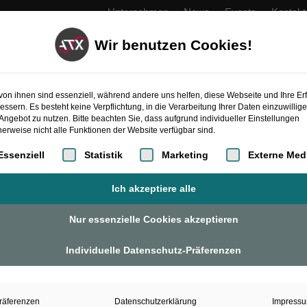
Unternehmen
News
Events
Kontakt
Wir benutzen Cookies!
PRODUKTE
AUTOMATISIERUNG
ATXcoope
von ihnen sind essenziell, während andere uns helfen, diese Webseite und Ihre Er
essern. Es besteht keine Verpflichtung, in die Verarbeitung Ihrer Daten einzuwillig
Angebot zu nutzen. Bitte beachten Sie, dass aufgrund individueller Einstellungen
erweise nicht alle Funktionen der Website verfügbar sind.
gt eine Liste der Service-Gruppen, für die eine Einwilligung erteilt 
Essenziell
Statistik
Marketing
Externe Med
Ich akzeptiere alle
MMI-
Nur essenzielle Cookies akzeptieren
A-
MMI-A-DO
DO
Individuelle Datenschutz-Präferenzen
Menge
inkl. Gehäuse
räferenzen
Datenschutzerklärung
Impress