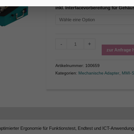
inkl. Interfacevorbereitung für Gehäu
-
+
zur Anfrage 
Artikelnummer:
100659
Kategorien:
Mechanische Adapter
,
MMI-S
tion
ptimierter Ergonomie für Funktionstest, Endtest und ICT-Anwendu