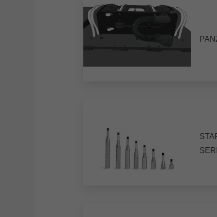
PAN
STA
SER