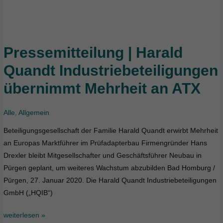
Pressemitteilung | Harald
Pressemitteilung
|
Quandt Industriebeteiligungen
Harald
übernimmt Mehrheit an ATX
Quandt
Industriebeteiligungen
übernimmt
Alle
,
Allgemein
Mehrheit
Beteiligungsgesellschaft der Familie Harald Quandt erwirbt Mehrheit
an
an Europas Marktführer im Prüfadapterbau Firmengründer Hans
ATX
Drexler bleibt Mitgesellschafter und Geschäftsführer Neubau in
Pürgen geplant, um weiteres Wachstum abzubilden Bad Homburg /
Pürgen, 27. Januar 2020. Die Harald Quandt Industriebeteiligungen
GmbH („HQIB“)
weiterlesen »