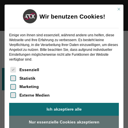
Inhalt
Zum
springen
Mit die
Inhalt
Wir benutzen Cookies!
springen
Einige von ihnen sind essenziell, während andere uns helfen, diese
Webseite und Ihre Erfahrung zu verbessern. Es besteht keine
Verpflichtung, in die Verarbeitung Ihrer Daten einzuwilligen, um dieses
Alle
Angebot zu nutzen. Bitte beachten Sie, dass aufgrund individueller
Einstellungen möglicherweise nicht alle Funktionen der Website
verfügbar sind.
Es folgt eine Liste der Service-Gruppen, für die eine Einwilligung
Essenziell
Juli
20
Statistik
2020
Marketing
Externe Medien
Ich akzeptiere alle
Nur essenzielle Cookies akzeptieren