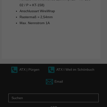
02 / P = KT-158)
Anschlussart WireWrap
Rastermaß = 2,54mm
Max. Nennstrom 1A
ATX | Pürgen
ATX I Weil im Schönbuch
Email
Suche
nach: