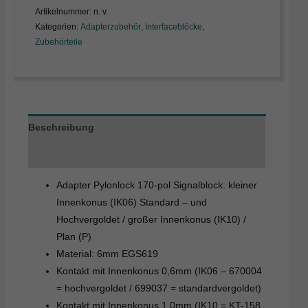
Artikelnummer:
n. v.
Kategorien:
Adapterzubehör
,
Interfaceblöcke
,
Zubehörteile
Beschreibung
Erläuterung
Adapter Pylonlock 170-pol Signalblock: kleiner
Innenkonus (IK06) Standard – und
Hochvergoldet / großer Innenkonus (IK10) /
Plan (P)
Material: 6mm EGS619
Kontakt mit Innenkonus 0,6mm (IK06 – 670004
= hochvergoldet / 699037 = standardvergoldet)
Kontakt mit Innenkonus 1,0mm (IK10 = KT-158