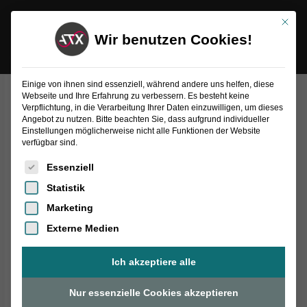
Inhalt
Zum
springen
Mit die
Inhalt
Wir benutzen Cookies!
springen
Einige von ihnen sind essenziell, während andere uns helfen, diese
Webseite und Ihre Erfahrung zu verbessern. Es besteht keine
170-
Verpflichtung, in die Verarbeitung Ihrer Daten einzuwilligen, um dieses
pol
170-pol
Angebot zu nutzen. Bitte beachten Sie, dass aufgrund individueller
Signalblock
Einstellungen möglicherweise nicht alle Funktionen der Website
verfügbar sind.
|
Es folgt eine Liste der Service-Gruppen, für die eine Einwilligung
Adapterseitig
Essenziell
Menge
Statistik
Marketing
Externe Medien
Ich akzeptiere alle
Nur essenzielle Cookies akzeptieren