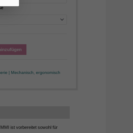
se
hinzufügen
erie | Mechanisch, ergonomisch
MI ist vorbereitet sowohl für