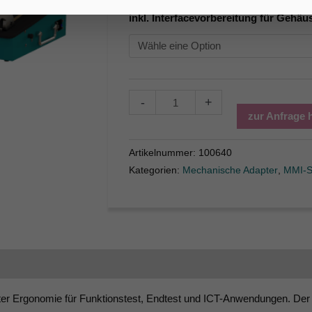
inkl. Interfacevorbereitung für Gehäu
-
+
zur Anfrage 
Artikelnummer:
100640
Kategorien:
Mechanische Adapter
,
MMI-S
tion
ter Ergonomie für Funktionstest, Endtest und ICT-Anwendungen. Der M