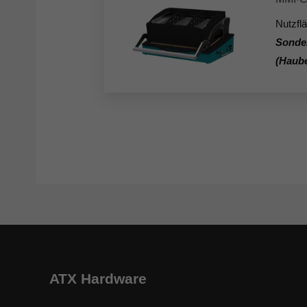
Nutzfl
Sonde
(Haub
ATX Hardware