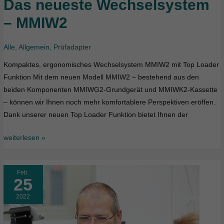
Das neueste Wechselsystem
Das
neueste
– MMIW2
Wechselsystem
–
Alle
,
Allgemein
,
Prüfadapter
MMIW2
Kompaktes, ergonomisches Wechselsystem MMIW2 mit Top Loader
Funktion Mit dem neuen Modell MMIW2 – bestehend aus den
beiden Komponenten MMIWG2-Grundgerät und MMIWK2-Kassette
– können wir Ihnen noch mehr komfortablere Perspektiven eröffen.
Dank unserer neuen Top Loader Funktion bietet Ihnen der
weiterlesen »
Feb.
25
2022