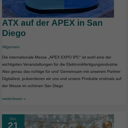
ATX auf der APEX in San
ATX
auf
Diego
der
APEX
Allgemein
in
San
Die internationale Messe „APEX EXPO IPC“ ist wohl eine der
Diego
wichtigsten Veranstaltungen für die Elektronikfertigungsindustrie.
Also genau das richtige für uns! Gemeinsam mit unserem Partner
Digitaltest, präsentieren wir uns und unsere Produkte erstmals auf
der Messe im schönen San Diego
weiterlesen »
Dez.
21