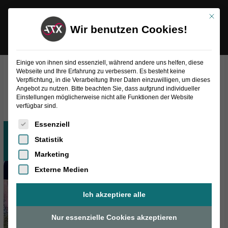
Inhalt
Zum
springen
Mit die
Inhalt
Wir benutzen Cookies!
springen
Einige von ihnen sind essenziell, während andere uns helfen, diese
Webseite und Ihre Erfahrung zu verbessern. Es besteht keine
Verpflichtung, in die Verarbeitung Ihrer Daten einzuwilligen, um dieses
Allgemein
Angebot zu nutzen. Bitte beachten Sie, dass aufgrund individueller
Einstellungen möglicherweise nicht alle Funktionen der Website
verfügbar sind.
Es folgt eine Liste der Service-Gruppen, für die eine Einwilligung
Essenziell
März
29
Statistik
2022
Marketing
Externe Medien
Ich akzeptiere alle
Nur essenzielle Cookies akzeptieren