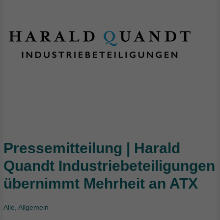
Pressemitteilung | Harald
Pressemitteilung
|
Quandt Industriebeteiligungen
Harald
übernimmt Mehrheit an ATX
Quandt
Industriebeteiligungen
übernimmt
Alle
,
Allgemein
Mehrheit