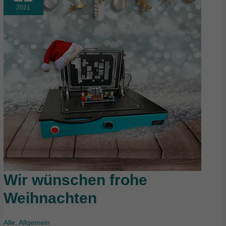
2021
Wir wünschen frohe
Wir
wünschen
Weihnachten
frohe
Weihnachten
Alle
,
Allgemein