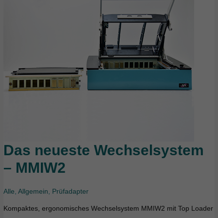
Das neueste Wechselsystem
Das
neueste
– MMIW2
Wechselsystem
–
Alle
,
Allgemein
,
Prüfadapter
MMIW2
Kompaktes, ergonomisches Wechselsystem MMIW2 mit Top Loader