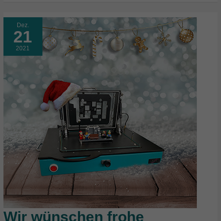
Dez.
21
2021
Wir wünschen frohe
Wir