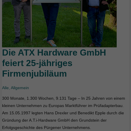
Die ATX Hardware GmbH
Die
ATX
feiert 25-jähriges
Hardware
Firmenjubiläum
GmbH
feiert
25-
Alle
,
Allgemein
jähriges
300 Monate, 1.300 Wochen, 9.131 Tage – In 25 Jahren von einem
Firmenjubiläum
kleinen Unternehmen zu Europas Marktführer im Prüfadapterbau.
Am 15.05.1997 legten Hans Drexler und Benedikt Epple durch die
Gründung der A.T.i-Hardware GmbH den Grundstein der
Erfolgsgeschichte des Pürgener Unternehmens.