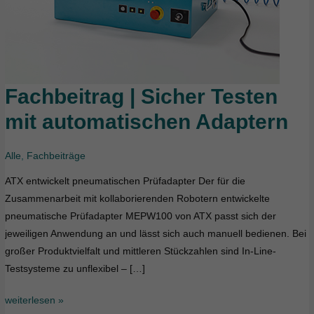
Fachbeitrag | Sicher Testen
Fachbeitrag
|
mit automatischen Adaptern
Sicher
Testen
Alle
,
Fachbeiträge
mit
automatischen
ATX entwickelt pneumatischen Prüfadapter Der für die
Adaptern
Zusammenarbeit mit kollaborierenden Robotern entwickelte
pneumatische Prüfadapter MEPW100 von ATX passt sich der
jeweiligen Anwendung an und lässt sich auch manuell bedienen. Bei
großer Produktvielfalt und mittleren Stückzahlen sind In-Line-
Testsysteme zu unflexibel – […]
weiterlesen »