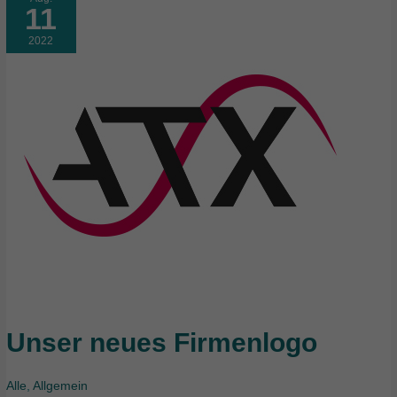
11
2022
Unser neues Firmenlogo
Unser
neues
Firmenlogo
Alle
,
Allgemein