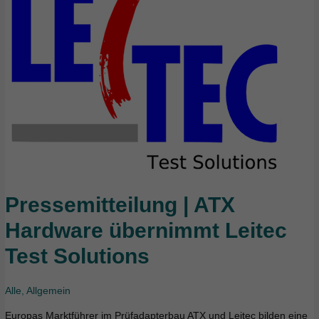
Pressemitteilung | ATX
Pressemitteilung
|
Hardware übernimmt Leitec
ATX
Test Solutions
Hardware
übernimmt
Leitec
Alle
,
Allgemein
Test
Europas Marktführer im Prüfadapterbau ATX und Leitec bilden eine