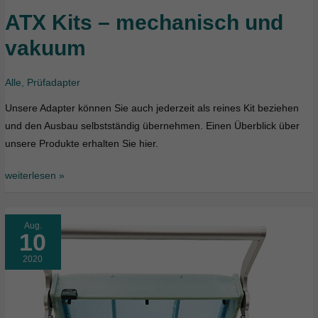
ATX Kits – mechanisch und
ATX
Kits
vakuum
–
mechanisch
Alle
,
Prüfadapter
und
vakuum
Unsere Adapter können Sie auch jederzeit als reines Kit beziehen
und den Ausbau selbstständig übernehmen. Einen Überblick über
unsere Produkte erhalten Sie hier.
weiterlesen »
Aug.
10
2020